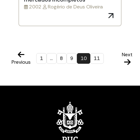
2002
Rogério de Deus Oliveira
Next
1
…
8
9
10
11
Previous