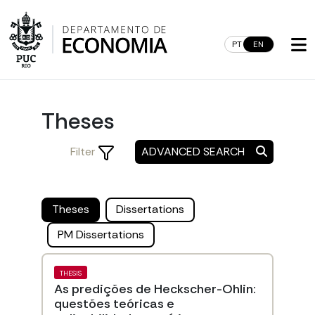
Skip
to
content
PT
EN
Theses
Filter
ADVANCED SEARCH
Theses
Dissertations
PM Dissertations
THESIS
As predições de Heckscher-Ohlin:
questões teóricas e