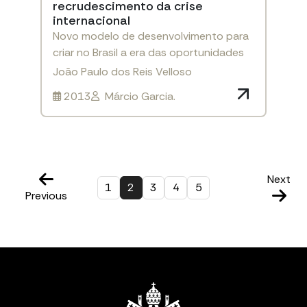
recrudescimento da crise
internacional
Novo modelo de desenvolvimento para
criar no Brasil a era das oportunidades
João Paulo dos Reis Velloso
2013
Márcio Garcia.
Next
1
2
3
4
5
Previous