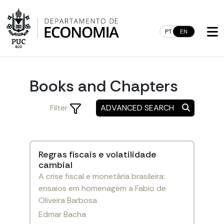
Skip
to
content
PT
EN
Books and Chapters
Filter
ADVANCED SEARCH
Regras fiscais e volatilidade
cambial
A crise fiscal e monetária brasileira:
ensaios em homenagem a Fabio de
Oliveira Barbosa
Edmar Bacha