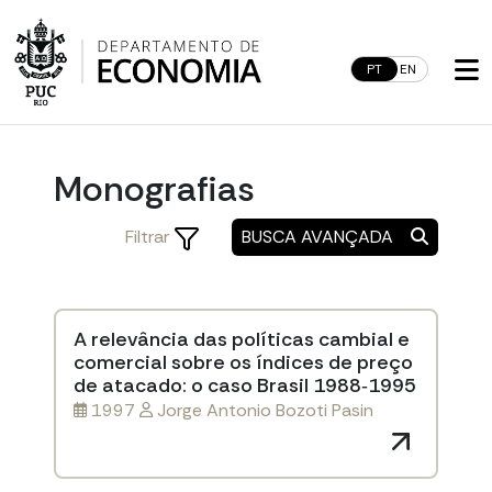
Skip
to
content
PT
EN
Monografias
Filtrar
BUSCA AVANÇADA
A relevância das políticas cambial e
comercial sobre os índices de preço
de atacado: o caso Brasil 1988‐1995
1997
Jorge Antonio Bozoti Pasin