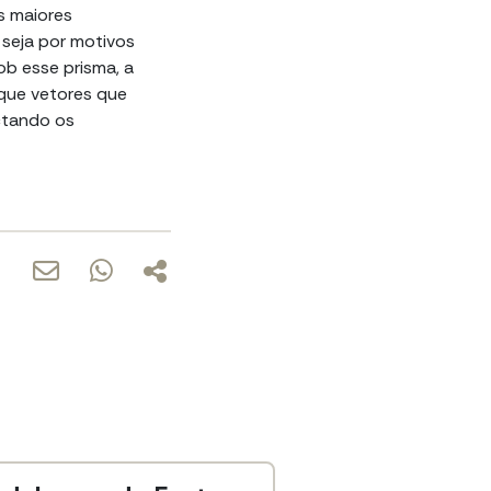
s maiores
 seja por motivos
b esse prisma, a
 que vetores que
ctando os