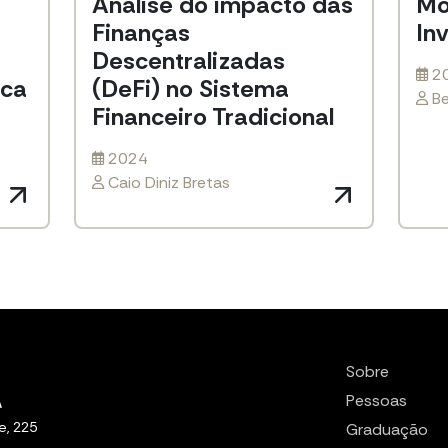
Análise do impacto das
Mo
Finanças
In
Descentralizadas
2
ica
(DeFi) no Sistema
Be
Financeiro Tradicional
2024
Caio Diniz Bretas
Sobre
Pessoas
e, 225
Graduação