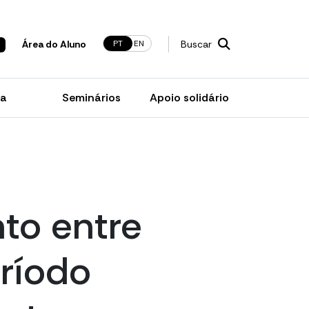
PT
EN
Área do Aluno
Buscar
ia
Seminários
Apoio solidário
to entre
ríodo