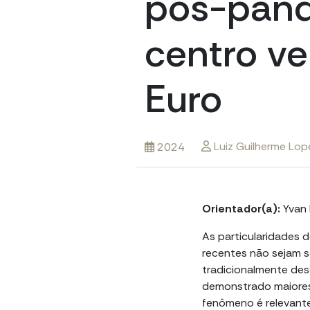
pós-pand
centro ve
Euro
Luiz Guilherme Lo
2024
Orientador(a):
Yvan
As particularidades
recentes não sejam s
tradicionalmente de
demonstrado maiores
fenômeno é relevante