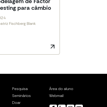
delagem de Factor
vesting para câmbio
024
atriz Fischberg Blank
Pesquisa
Área do aluno
Seminários
Webmail
Doar