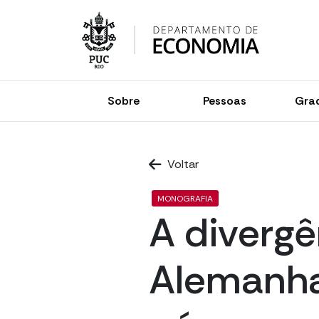
Skip
to
content
Sobre
Pessoas
Gra
Voltar
MONOGRAFIA
A divergê
Alemanha