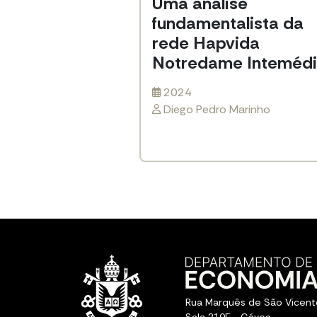
Uma análise
fundamentalista da
rede Hapvida
Notredame Inteméd
2024
Diego Pedro Marinho
Rua Marquês de São Vicent