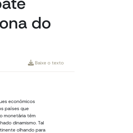
bate
Zona do
Baixe o texto
ques econômicos
os países que
o monetária têm
hado dinamismo. Tal
tinente olhando para