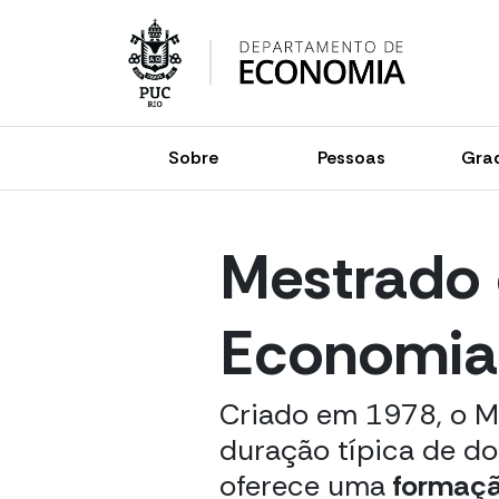
Skip
to
content
Sobre
Pessoas
Gra
Mestrado
Economia
Criado em 1978, o M
duração típica de do
oferece uma
formaçã