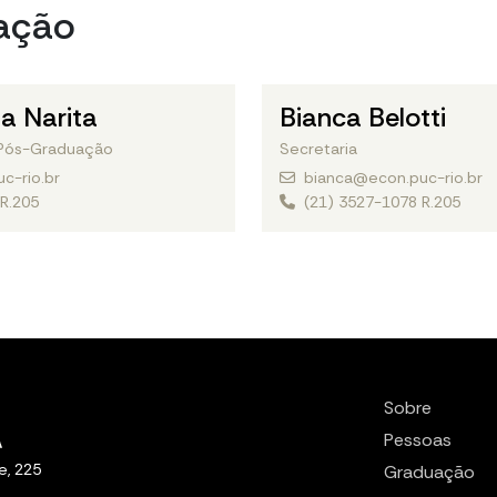
ação
ta Narita
Bianca Belotti
Pós-Graduação
Secretaria
c-rio.br
bianca@econ.puc-rio.br
R.205
(21) 3527-1078 R.205
Sobre
Pessoas
e, 225
Graduação