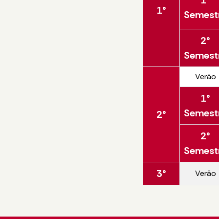
1°
1°
Semest
2°
Semest
Verão
1°
Semest
2°
2°
Semest
3°
Verão