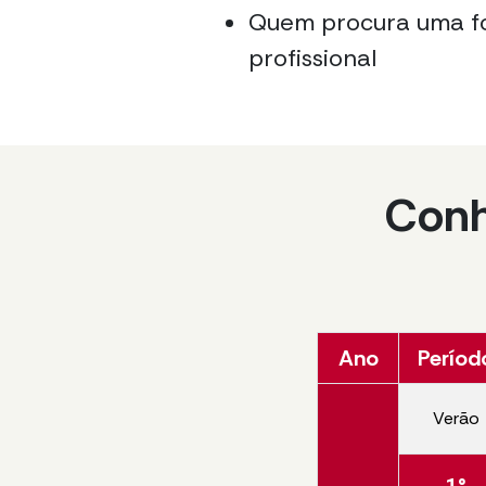
Quem procura uma fo
profissional
Conh
Ano
Períod
Verão