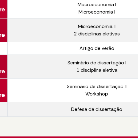
Macroeconomia I
re
Microeconomia I
Microeconomia II
2 disciplinas eletivas
re
Artigo de verão
Seminário de dissertação I
1 disciplina eletiva
re
Seminário de dissertação II
Workshop
re
Defesa da dissertação