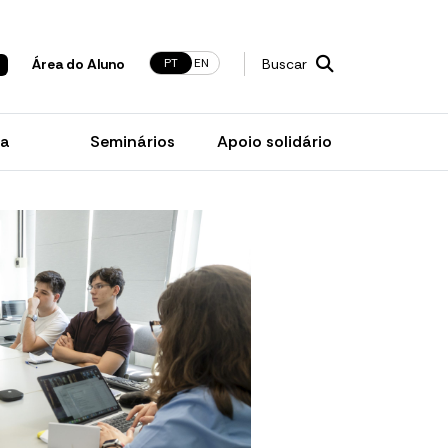
PT
EN
Área do Aluno
Buscar
ia
Seminários
Apoio solidário