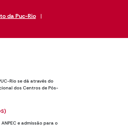
to da Puc-Rio
|
UC-Rio se dá através do
ional dos Centros de Pós-
OS)
a ANPEC e admissão para o