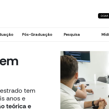
DOAR
duação
Pós-Graduação
Pesquisa
Míd
 em
estrado tem
is anos e
o teórica e