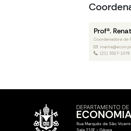
Coorden
Profª. Rena
Coordenadora de 
rnarita@econ.pu
(21) 3527-1078 
Rua Marquês de São Vicent
Sala 210F - Gávea