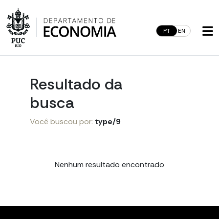
Skip
to
content
PT
EN
Resultado da
busca
Você buscou por:
type/9
Nenhum resultado encontrado