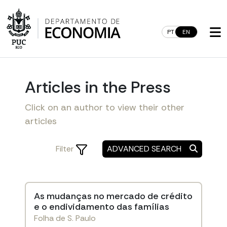
Skip
to
content
PT
EN
Articles in the Press
Click on an author to view their other
articles
Filter
ADVANCED SEARCH
As mudanças no mercado de crédito
e o endividamento das famílias
Folha de S. Paulo