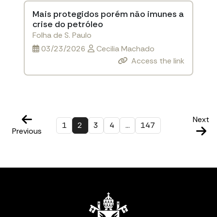
Mais protegidos porém não imunes a
crise do petróleo
Folha de S. Paulo
03/23/2026
Cecilia Machado
Access the link
Next
1
2
3
4
…
147
Previous