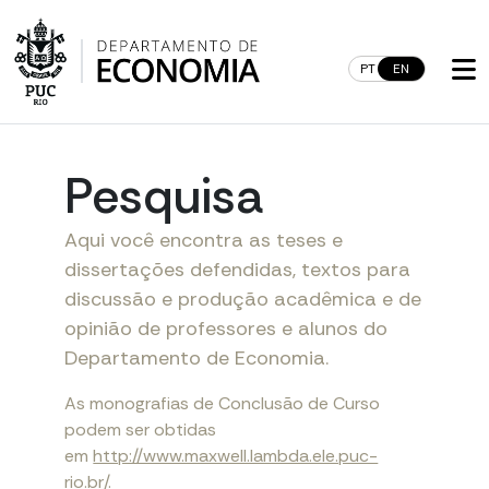
Skip
to
content
PT
EN
Pesquisa
Aqui você encontra as teses e
dissertações defendidas, textos para
discussão e produção acadêmica e de
opinião de professores e alunos do
Departamento de Economia.
As monografias de Conclusão de Curso
podem ser obtidas
em
http://www.maxwell.lambda.ele.puc-
rio.br/
.